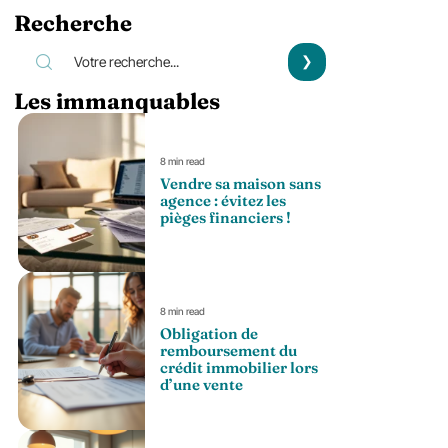
Recherche
Les immanquables
8 min read
Vendre sa maison sans
agence : évitez les
pièges financiers !
8 min read
Obligation de
remboursement du
crédit immobilier lors
d’une vente