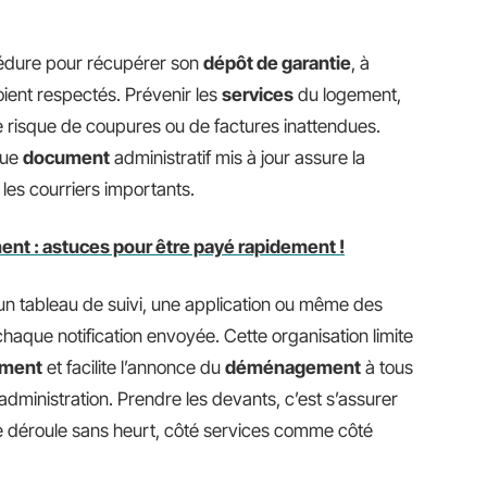
océdure pour récupérer son
dépôt de garantie
, à
soient respectés. Prévenir les
services
du logement,
e risque de coupures ou de factures inattendues.
que
document
administratif mis à jour assure la
 les courriers importants.
t : astuces pour être payé rapidement !
: un tableau de suivi, une application ou même des
haque notification envoyée. Cette organisation limite
ement
et facilite l’annonce du
déménagement
à tous
’administration. Prendre les devants, c’est s’assurer
 déroule sans heurt, côté services comme côté