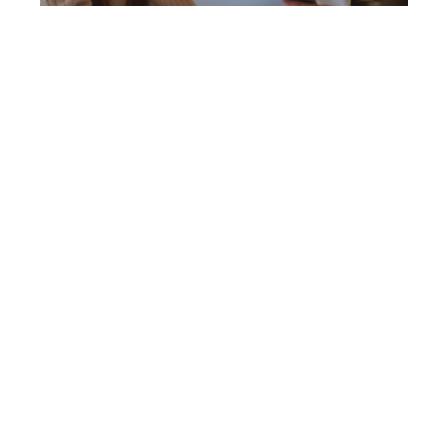
7 min read
Prêt à taux zéro : les critères pour être éligible
en 2024
Contact
Mentions Légales
Sitemap
© 2025 | all-in-investissements.fr