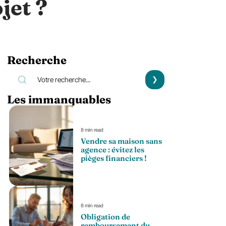
jet ?
Recherche
Les immanquables
8 min read
Vendre sa maison sans
agence : évitez les
pièges financiers !
8 min read
Obligation de
remboursement du