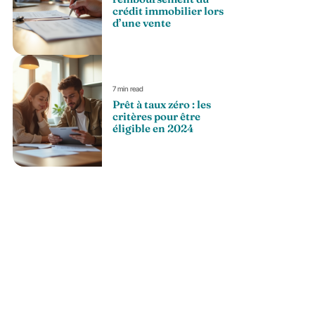
crédit immobilier lors
d’une vente
7 min read
Prêt à taux zéro : les
critères pour être
éligible en 2024