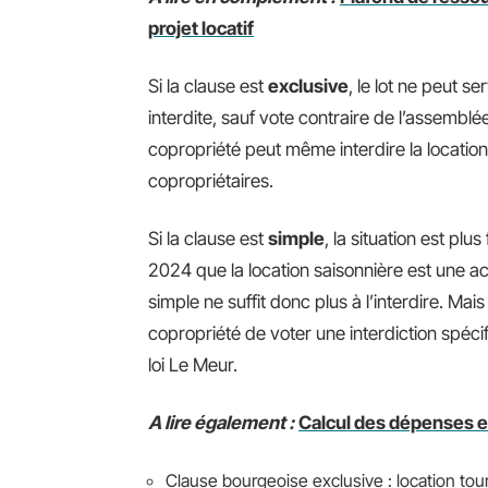
projet locatif
Si la clause est
exclusive
, le lot ne peut se
interdite, sauf vote contraire de l’assembl
copropriété peut même interdire la locatio
copropriétaires.
Si la clause est
simple
, la situation est pl
2024 que la location saisonnière est une ac
simple ne suffit donc plus à l’interdire. Ma
copropriété de voter une interdiction spécif
loi Le Meur.
A lire également :
Calcul des dépenses e
Clause bourgeoise exclusive : location touri