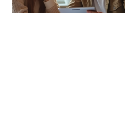
7 min read
Prêt à taux zéro : les critères pour être éligible
en 2024
Contact
Mentions Légales
Sitemap