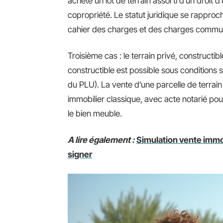
achète un lot de terrain assorti d’un droit 
copropriété. Le statut juridique se rapproc
cahier des charges et des charges commu
Troisième cas : le terrain privé, constructib
constructible est possible sous conditions 
du PLU). La vente d’une parcelle de terrain
immobilier classique, avec acte notarié pour
le bien meuble.
A lire également :
Simulation vente immob
signer