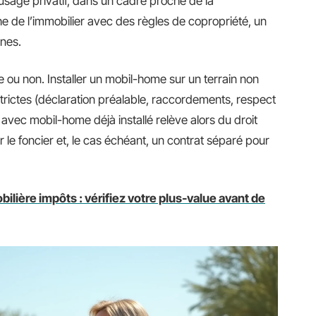
d’usage privatif, dans un cadre proche de la
he de l’immobilier avec des règles de copropriété, un
nes.
le ou non. Installer un mobil-home sur un terrain non
strictes (déclaration préalable, raccordements, respect
 avec mobil-home déjà installé relève alors du droit
 le foncier et, le cas échéant, un contrat séparé pour
ilière impôts : vérifiez votre plus-value avant de